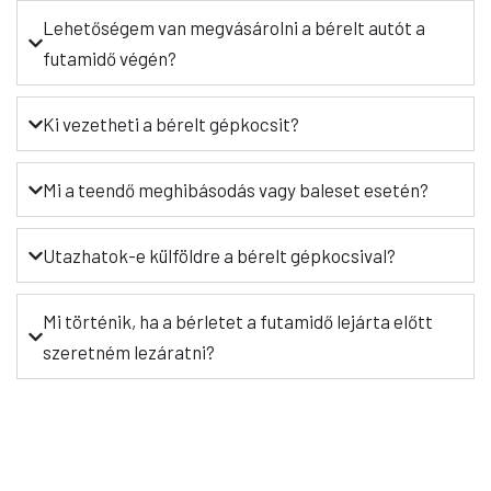
Lehetőségem van megvásárolni a bérelt autót a
futamidő végén?
Ki vezetheti a bérelt gépkocsit?
Mi a teendő meghibásodás vagy baleset esetén?
Utazhatok-e külföldre a bérelt gépkocsival?
Mi történik, ha a bérletet a futamidő lejárta előtt
szeretném lezáratni?