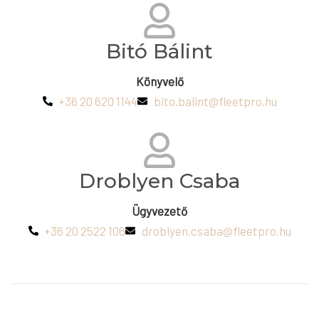
Bitó Bálint
Könyvelő
+36 20 620 1144
bito.balint@fleetpro.hu
Droblyen Csaba
Ügyvezető
+36 20 2522 106
droblyen.csaba@fleetpro.hu