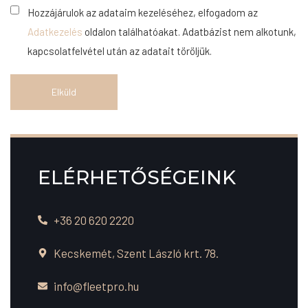
Hozzájárulok az adataim kezeléséhez, elfogadom az
Adatkezelés
oldalon találhatóakat. Adatbázist nem alkotunk,
kapcsolatfelvétel után az adatait töröljük.
ELÉRHETŐSÉGEINK
+36 20 620 2220
Kecskemét, Szent László krt. 78.
info@fleetpro.hu