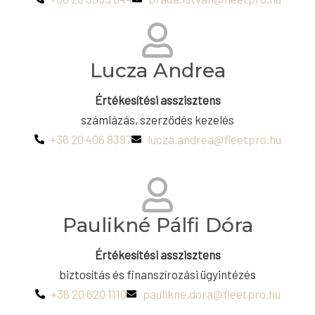
Lucza Andrea
Értékesítési asszisztens
számlázás, szerződés kezelés
+36 20 406 8397
lucza.andrea@fleetpro.hu
Paulikné Pálfi Dóra
Értékesítési asszisztens
biztosítás és finanszírozási ügyintézés
+36 20 620 1110
paulikne.dora@fleetpro.hu