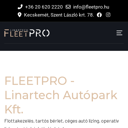
+36 20 620 2220
info@fleetpro.hu
Kecskemét, Szent László krt. 78.
FLEETPRO -
Linartech Autópark
Kft.
Flottakezelés, tartós bérlet, céges autó lízing, operatív