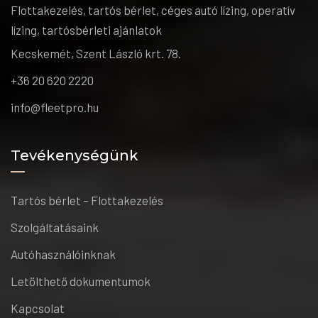
Flottakezelés, tartós bérlet, céges autó lízing, operatív
lízing, tartósbérleti ajánlatok
Kecskemét, Szent László krt. 78.
+36 20 620 2220
info@fleetpro.hu
Tevékenységünk
Tartós bérlet – Flottakezelés
Szolgáltatásaink
Autóhasználóinknak
Letölthető dokumentumok
Kapcsolat