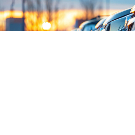
Több mint egy évtizedes tapasztalatunkkal
garantáljuk, hogy vállalkozása számára a legjobb
flottamegoldást biztosítjuk.
Válassza a FleetPro-t, és
élvezze a gondtalan
cégautó-használat
előnyeit!