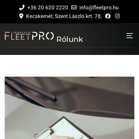
+36 20 620 2220
info@fleetpro.hu
Kecskemét, Szent László krt. 78.
Rólunk