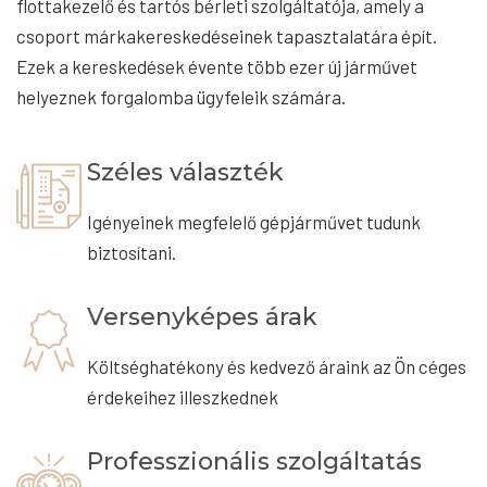
flottakezelő és tartós bérleti szolgáltatója, amely a
csoport márkakereskedéseinek tapasztalatára épít.
Ezek a kereskedések évente több ezer új járművet
helyeznek forgalomba ügyfeleik számára.
Széles választék
Igényeinek megfelelő gépjárművet tudunk
biztosítani.
Versenyképes árak
Költséghatékony és kedvező áraink az Ön céges
érdekeihez illeszkednek
Professzionális szolgáltatás